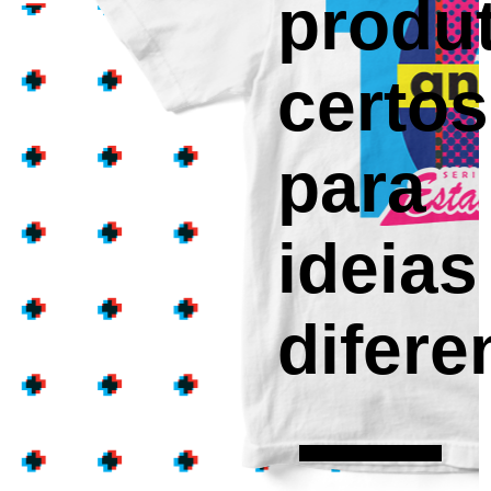
produ
certos
para
ideias
difere