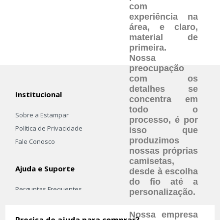
com
experiência na
área, e claro,
material de
primeira.
Nossa
preocupação
com os
detalhes se
Institucional
concentra em
todo o
Sobre a Estampar
processo, é por
Política de Privacidade
isso que
produzimos
Fale Conosco
nossas próprias
camisetas,
Ajuda e Suporte
desde à escolha
do fio até a
Perguntas Frequentes
personalização.
Frete e Envio
Nossa empresa
Trocas e Devoluçoes