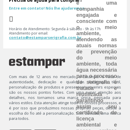
Precisa de ajuda para comprar?
é uma
Entre em contato! Nós lhe ajudaremos
companhia
Principais Categorias
engajada e
consciente com
Camiseta
o meio
Horário de Atendimento: Segunda à sábado - 9h às 17h
ambiente,
Kits
Atendimento por email:
contato@estamparserigrafia.com.br
atendendo as
Moletom
atuais normas
Personalização
de prevenção
Roupas Térmicas
do meio
ambiente, toda
Souvenirs
água necessária
para o processo
Com mais de 12 anos no mercado, a Estampar é feita de
de serigrafia é
autenticidade, dedicação e qualidade. Fabricação têxtil,
personalização de produtos e presentes/souvenirs especiais
tratada e
são os nossos pontos fortes. Com uma super atenção aos
reutilizada
detalhes, nos tornamos uma marca única, pensada para
garantindo
vários estilos. Esta atenção atinge todo os nossos processos, e
assim seu
é por isso que produzimos nossas próprias peças, desde à
certificado de
escolha do fio até a personalização. Sem dúvidas, uma marca
licença
para todos.
ambiental e